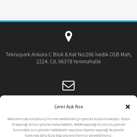
Teknopark Ankara C Blok 8.Kat No:206 İvedik OSB Mah,
2224. Cd. 06378 Yenimahalle
emsal@emsal.com.tr
Çerez Açık Rıza
Web sitemizde size daha iyi hizmet verebilmek için çerezler kullanılmaktadır. Kabul
Et seçeneği ile tüm çerezleri kabul edebilir, Reddet seçeneği ile zorunlu çerezler
haricindeki tüm çerezleri reddedebilir veya Çerez Ayarları seçeneği ile çerezler
hakkında daha fazla bilgi alıp tercihlerinizi yönetebilirsiniz.