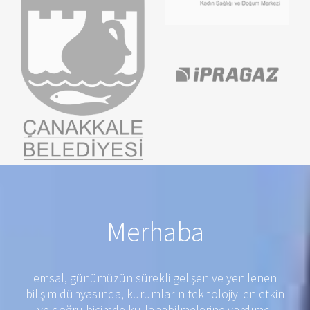
Merhaba
emsal, günümüzün sürekli gelişen ve yenilenen
bilişim dünyasında, kurumların teknolojiyi en etkin
ve doğru biçimde kullanabilmelerine yardımcı